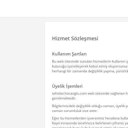
Hizmet Sözleşmesi
Kullanım Şartları
Bu web sitesinde sunulan hizmetlerin kullanım ş
kutucuğu işaretleyerek kabul etmiş oluyorsunuz. t
herhangi bir zamanda değişiklik yapma, yürürlük
Üyelik İşemleri
tahsilat.hocaoglu.com web sitesinde sağlanan hi
gerekmektedir.
Bilgilerinizdeki değişiklik olduğu zaman, üyelik
zaman sorumluluk size aittir.
Eğer bu hizmetlerden işvereniniz hesabına kulla
Kayıt esnasında tarafınızca belirlenen şifreniz y
onaylanarak bunu kabul ve teyit etmiş oluyorsu