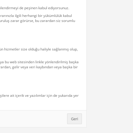
ilendirmeyi de peşinen kabul ediyorsunuz.
arınızla ilgili herhangi bir yükümlülük kabul
uruluş zarar görürse, bu zarardan siz sorumlu
ün hizmetler size olduğu haliyle sağlanmış olup,
eya bu web sitesinden linkle yönlendirilmiş başka
arardan, gelir veya veri kaybından veya başka bir
ere ait içerik ve yazılımlar için de yukarıda yer
Geri