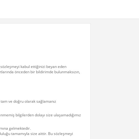
sözleşmeyi kabul ettiğinizi beyan eden
da önceden bir bildirimde bulunmaksızın,
ri tam ve doğru olarak sağlamanız
llenmemiş bilgilerden dolayı size ulaşamadığımız
amına gelmektedir.
umluluğu tamamıyla size aittir. Bu sözleşmeyi