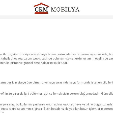
artlarını, sitemize üye olarak veya hizmetlerimizden yararlanma aşamasında, bu 
ahsilat.hocaoglu.com web sitesinde bulunan hizmetlerde kullanım özellik ve şartların
ten kaldırma ve güncelleme haklarını saklı tutar.
zmetler için siteye üye olmanız ve kayıt sırasında kayıt formunda istenen bilgile
 profilinize girerek ilgili bölümleri güncellemek sizin sorumluluğunuzdadır. Günce
nıyorsanız, bu kullanım şartlarını onun adına kabul etmeye yetkili olduğunuz anl
alnızca sizin kullanımınız içindir. Sizin hesabınız ile yapılan bütün işlemlerin sor
nuz.