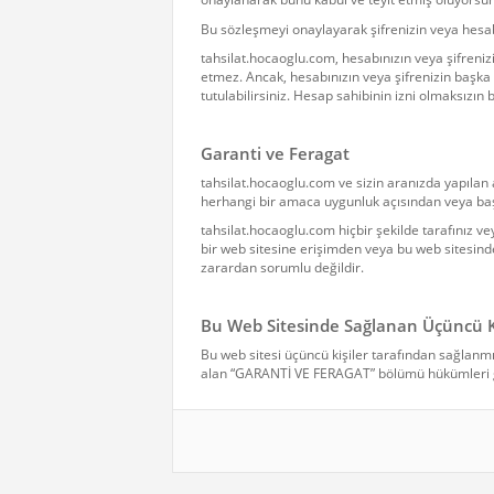
Bu sözleşmeyi onaylayarak şifrenizin veya hesa
tahsilat.hocaoglu.com, hesabınızın veya şifrenizi
etmez. Ancak, hesabınızın veya şifrenizin başka 
tutulabilirsiniz. Hesap sahibinin izni olmaksızın
Garanti ve Feragat
tahsilat.hocaoglu.com ve sizin aranızda yapılan 
herhangi bir amaca uygunluk açısından veya başk
tahsilat.hocaoglu.com hiçbir şekilde tarafınız v
bir web sitesine erişimden veya bu web sitesinde
zarardan sorumlu değildir.
Bu Web Sitesinde Sağlanan Üçüncü Kiş
Bu web sitesi üçüncü kişiler tarafından sağlanmış
alan “GARANTİ VE FERAGAT” bölümü hükümleri g