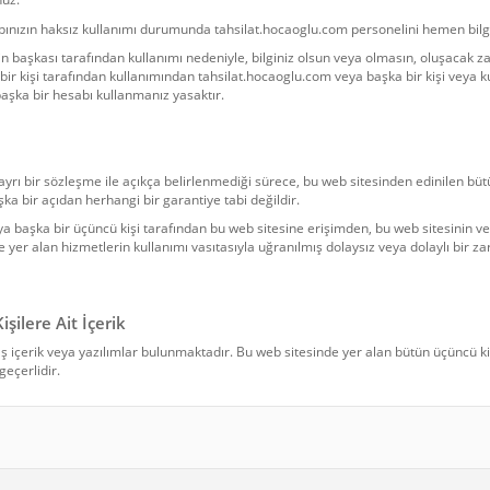
bınızın haksız kullanımı durumunda tahsilat.hocaoglu.com personelini hemen bilg
n başkası tarafından kullanımı nedeniyle, bilginiz olsun veya olmasın, oluşacak zar
bir kişi tarafından kullanımından tahsilat.hocaoglu.com veya başka bir kişi veya k
 başka bir hesabı kullanmanız yasaktır.
ayrı bir sözleşme ile açıkça belirlenmediği sürece, bu web sitesinden edinilen büt
a bir açıdan herhangi bir garantiye tabi değildir.
eya başka bir üçüncü kişi tarafından bu web sitesine erişimden, bu web sitesinin v
 yer alan hizmetlerin kullanımı vasıtasıyla uğranılmış dolaysız veya dolaylı bir z
ilere Ait İçerik
 içerik veya yazılımlar bulunmaktadır. Bu web sitesinde yer alan bütün üçüncü kişil
eçerlidir.