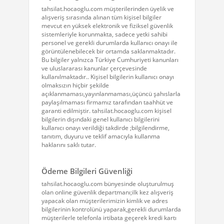
tahsilat.hocaoglu.com müşterilerinden üyelik ve
alışveriş sırasında alınan tüm kişisel bilgiler
mevcut en yüksek elektronik ve fiziksel güvenlik
sistemleriyle korunmakta, sadece yetki sahibi
personel ve gerekli durumlarda kullanıcı onayı ile
görüntülenebilecek bir ortamda saklanmaktadır.
Bu bilgiler yalnızca Türkiye Cumhuriyeti kanunları
ve uluslararası kanunlar çerçevesinde
kullanılmaktadır.. Kişisel bilgilerin kullanıcı onayı
olmaksızın hiçbir şekilde
açıklanmaması,yayınlanmaması,üçüncü şahıslarla
paylaşılmaması firmamız tarafından taahhüt ve
garanti edilmiştir. tahsilat.hocaoglu.com kişisel
bilgilerin dışındaki genel kullanıcı bilgilerini
kullanıcı onayı verildiği takdirde ;bilgilendirme,
tanıtım, duyuru ve teklif amacıyla kullanma
haklarını saklı tutar.
Ödeme Bilgileri Güvenliği
tahsilat.hocaoglu.com bünyesinde oluşturulmuş
olan online güvenlik departmanı;ilk kez alışveriş
yapacak olan müşterilerimizin kimlik ve adres
bilgilerinin kontrolünü yaparak,gerekli durumlarda
müşterilerle telefonla irtibata geçerek kredi kartı
sahtekarlığı gibi yasal olmayan kullanımları