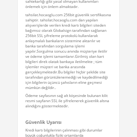
önlemek için önlem almaktadır.
tahsilat.hocaoglu.com 256bit güvenlik sertifikasına
sahiptir. tahsilat.hocaoglu.com dan yapılan
alışverişlerde verilen kredi kartı bilgileri siteden
bağımsız olarak Globalsign tarafından sağlanan
256bit SSL şifreleme protokolü kullanılarak
anlaşmalalı bankaların sistemine aktarılır ve
banka tarafından sorgulama işlemi
yapılır.Sorgulma sonucu anında müşteriye iletilir
ve ödeme işlemi tamamlanır.Girilmiş olan kart
bilgileri direk olatak bankaya iletilmekte ; tüm
işlemler müşteri ve banka arasında
gerçekleşmektedir.Bu bilgiler hiçbir şekilde site
tarafından görüntülenemediği ve kaydedilmediği
için bilgilerin üçüncü şahısların eline geçmesi
mümkün değildir..
Ödeme sayfasının sağ alt köşesinde bulunan kilit
resmi sayfanın SSL ile şifrelenerek güvenlik altına
alındığını göstermektedir.
Güvenlik Uyarısı
Kredi kartı bilgilerinin çalınması gibi durumlar
büyük çoğunlukla fiziki ortamlarda
gerçekleşmektedir.Bu nedenle restoran vb.
yerlerde kredi kartlarının kullanılması veya kart
numarasının başkalarına verilmesi tavsiye
edilmemektedir. Kredi kartının
çalınması,kaybolması veya izinsiz kullanıldığının
fark edilmesi gibi durumlarda zaman
kaybedilmeksizin kartın ait olduğu banka ile